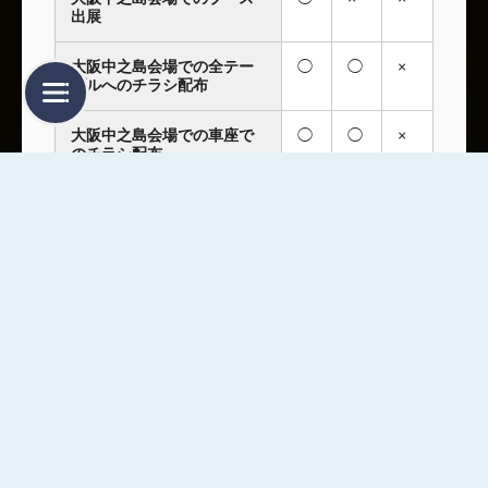
出展
大阪中之島会場での全テー
◯
◯
×
ブルへのチラシ配布
大阪中之島会場での車座で
◯
◯
×
のチラシ配布
大阪中之島会場での壇上で
◯
×
×
のチラシPR
大阪中之島会場での壇上で
◯
◯
×
の商談報告
他会場への例会参加
◯
×
×
会社訪問・電話・FAX・DM
◯
◯
×
による営業
※ ゲストの営業行為＆ゲストへの営業行為は禁