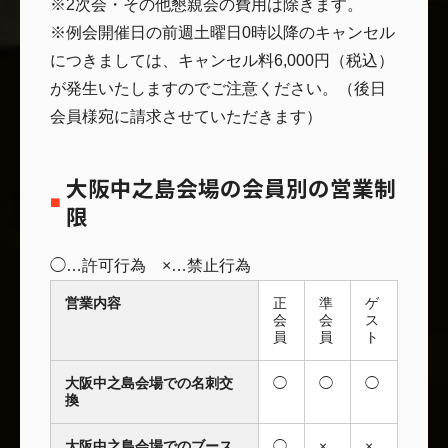
※2次会・その他懇親会の費用は除きます。
※例会開催日の前週土曜日0時以降のキャンセル
につきましては、キャンセル料6,000円（税込）
が発生いたしますのでご注意ください。（後日
会員様宛に請求させていただきます）
大阪中之島会場の会員別の営業制
限
◯…許可行為 ×…禁止行為
営業内容
正
準
ゲ
会
会
ス
員
員
ト
大阪中之島会場での名刺交
◯
◯
◯
換
大阪中之島会場でのブース
◯
×
×